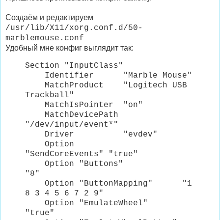
Создаём и редактируем
/usr/lib/X11/xorg.conf.d/50-
marblemouse.conf
Удобный мне конфиг выглядит так:
Section "InputClass"
Identifier "Marble Mouse"
MatchProduct "Logitech USB
Trackball"
MatchIsPointer "on"
MatchDevicePath
"/dev/input/event*"
Driver "evdev"
Option
"SendCoreEvents" "true"
Option "Buttons"
"8"
Option "ButtonMapping" "1
8 3 4 5 6 7 2 9"
Option "EmulateWheel"
"true"