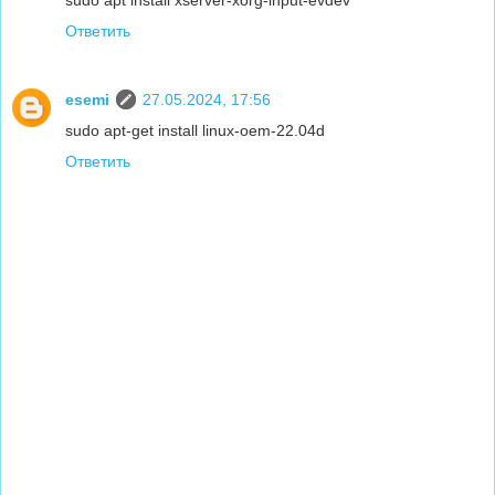
sudo apt install xserver-xorg-input-evdev
Ответить
esemi
27.05.2024, 17:56
sudo apt-get install linux-oem-22.04d
Ответить