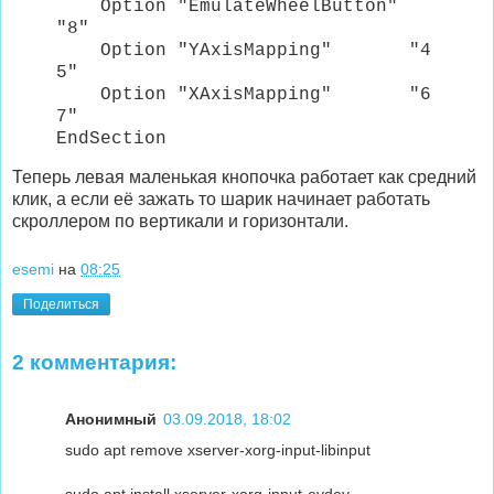
Option "EmulateWheelButton"
"8"
Option "YAxisMapping" "4
5"
Option "XAxisMapping" "6
7"
EndSection
Теперь левая маленькая кнопочка работает как средний
клик, а если её зажать то шарик начинает работать
скроллером по вертикали и горизонтали.
esemi
на
08:25
Поделиться
2 комментария:
Анонимный
03.09.2018, 18:02
sudo apt remove xserver-xorg-input-libinput