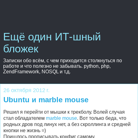
Ещё один ИТ-шный
бложек
Записки обо всём, с чем приходится столкнуться по
работе и что полезно не забывать. python, php,
ZendFramework, NOSQL и т.д.
26 октября 2012 г.
Ubuntu и marble mouse
Решил я перейти от мышки к трекболу. Волей случая
стал обладателем
marble mouse
. Вот только беда, что
родных дров под линух нет, а без скроллинга и средней
кнопки не жизнь =)
Пришлось прописывать конфиг самому.