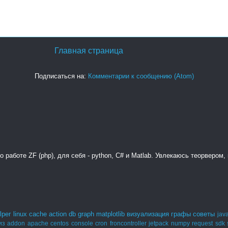
Главная страница
Подписаться на:
Комментарии к сообщению (Atom)
 работе ZF (php), для себя - python, C# и Matlab. Увлекаюсь теорвером
lper
linux
cache
action
db
graph
matplotlib
визуализация
графы
советы
java
из
addon
apache
centos
console
cron
froncontroller
jetpack
numpy
request
sdk