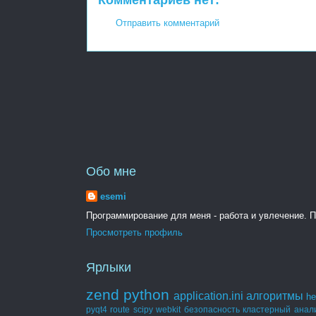
Комментариев нет:
Отправить комментарий
Обо мне
esemi
Программирование для меня - работа и увлечение. По
Просмотреть профиль
Ярлыки
zend
python
application.ini
алгоритмы
he
pyqt4
route
scipy
webkit
безопасность
кластерный анал