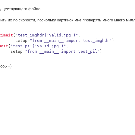
есуществующего файла.
ть их по скорости, поскольку картинок мне проверять много много милл
timeit
(
"test_imghdr('valid.jpg')"
,
       setup
=
"from __main__ import test_imghdr"
)
meit
(
"test_pil('valid.jpg')"
,
     setup
=
"from __main__ import test_pil"
)
соб =)