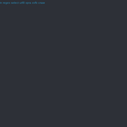
in
regex
select
utf8
xpra
xvfb
спам