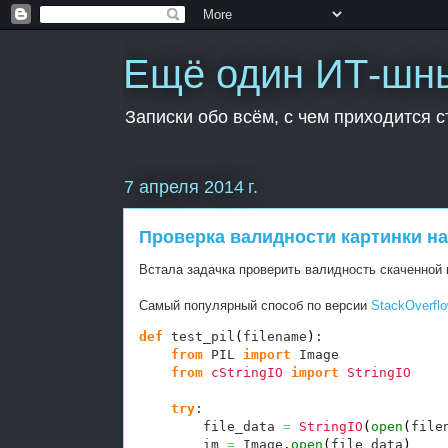
Ещё один ИТ-шн
Записки обо всём, с чем приходится с
7 апреля 2014 г.
Проверка валидности картинки на
Встала задачка проверить валидность скаченной к
Самый популярный способ по версии
StackOverfl
def
 test_pil
(
filename
)
:

from
 PIL 
import
 Image

from
cStringIO
import
StringIO
try
:

        file_data 
=
StringIO
(
open
(
file
        im 
=
 Image.
open
(
file_data
)