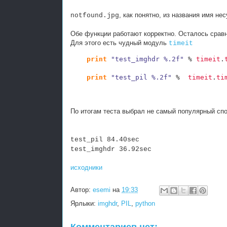
, как понятно, из названия имя н
notfound.jpg
Обе функции работают корректно. Осталось сравни
Для этого есть чудный модуль
timeit
print
"test_imghdr %.2f"
 % 
timeit
.
                                      
print
"test_pil %.2f"
 %  
timeit
.
ti
                                      
По итогам теста выбрал не самый популярный спо
test_pil 84.40sec
test_imghdr 36.92sec
исходники
Автор:
esemi
на
19:33
Ярлыки:
imghdr
,
PIL
,
python