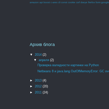
amazon
api
boost
c-ares
cli
const
cookie
csrf
dseye
firefox
form
google
Архив блога
▼
2014
(2)
▼
апреля
(2)
Проверка валидности картинки на Python
Netbeans 8 и java.lang.OutOfMemoryError: GC ove
►
2013
(4)
►
2012
(20)
►
2011
(24)