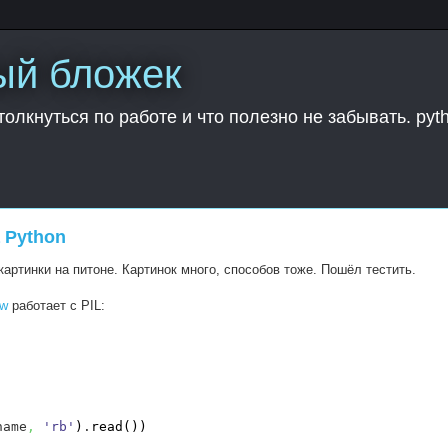
ый бложек
толкнуться по работе и что полезно не забывать. pyt
 Python
артинки на питоне. Картинок много, способов тоже. Пошёл тестить.
ow
работает с PIL:
name
,
'rb'
)
.
read
(
)
)