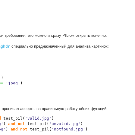
и требования, его можно и сразу PIL-ом открыть конечно.
специально предназначенный для анализа картинок:
mghdr
(
)
==
'jpeg'
)
, прописал ассерты на правильную работу обоих функций
d
 test_pil
(
'valid.jpg'
)
g'
)
and
not
 test_pil
(
'unvalid.jpg'
)
pg'
)
and
not
 test_pil
(
'notfound.jpg'
)