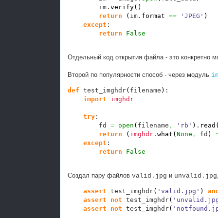
        im.
verify
(
)
return
(
im.
format
==
'JPEG'
)
except
:

return
False
Отдельный код открытия файла - это конкретно мо
Второй по популярности способ - через модуль
i
def
 test_imghdr
(
filename
)
:

import
imghdr
try
:

        fd 
=
open
(
filename
,
'rb'
)
.
read
return
(
imghdr
.
what
(
None
,
 fd
)
except
:

return
False
Создал пару файлов
и
valid.jpg
unvalid.jpg
assert
 test_imghdr
(
'valid.jpg'
)
an
assert
not
 test_imghdr
(
'unvalid.jp
assert
not
 test_imghdr
(
'notfound.j