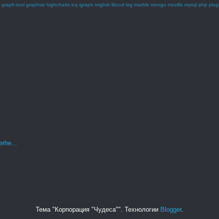
graph-tool
graphviz
highcharts
icq
igraph
imghdr
libcurl
log
marble
mongo
mozilla
mysql
php
plug
rhe...
Тема "Корпорация "Чудеса"". Технологии
Blogger
.