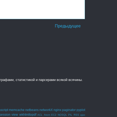
Предыдущее
, графами, статистикой и парсерами всякой всячины.
script
memcache
netbeans
networkX
nginx
paginator
pyplot
session
view
wkhtmltopdf
ACL
Atom
EC2
NOSQL
PIL
RSS
ajax