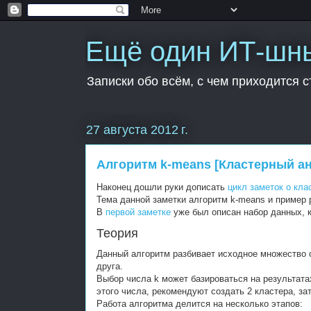
Ещё один ИТ-шн
Записки обо всём, с чем приходится с
27 августа 2012 г.
Алгоритм k-means [Кластерный ан
Наконец дошли руки дописать
цикл заметок о кла
Тема данной заметки алгоритм k-means и пример р
В
первой заметке
уже был описан набор данных, к
Теория
Данный алгоритм разбивает исходное множество о
друга.
Выбор числа k может базироваться на результат
этого числа, рекомендуют создать 2 кластера, зат
Работа алгоритма делится на несколько этапов: