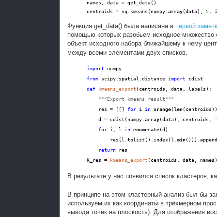
names, data = get_data()
centroids = vq.kmeans(numpy.
array
(data),
5
, 
Функция get_data() была написана в
первой замет
помощью которых разобьем исходное множество об
объект исходного набора ближайшему к нему цен
между всеми элементами двух списков.
import
numpy
from
scipy.spatial.distance
import
cdist
def
kmeans_export
(centroids, data, labels):
"""Export kmeans result"""
res = [[]
for
i
in
xrange
(
len
(centroids)
d = cdist(numpy.
array
(data), centroids,
for
i, l
in
enumerate
(d):
res[l.tolist().index(l.
min
())].appen
return
res
K_res =
kmeans_export
(centroids, data, names
В результате у нас появился список кластеров, к
В принципе на этом кластерный анализ был бы за
используем их как координаты в трёхмерном про
вывода точек на плоскость). Для отображения в