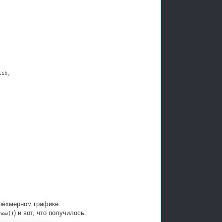
lib,
трёхмерном графике.
) и вот, что получилось.
how()