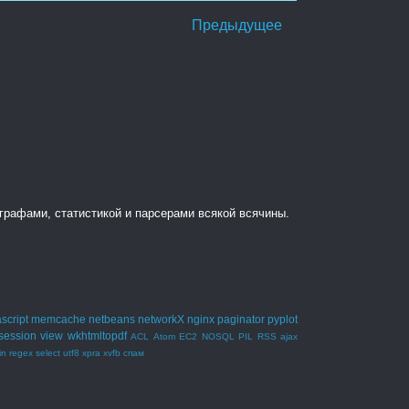
Предыдущее
, графами, статистикой и парсерами всякой всячины.
script
memcache
netbeans
networkX
nginx
paginator
pyplot
session
view
wkhtmltopdf
ACL
Atom
EC2
NOSQL
PIL
RSS
ajax
in
regex
select
utf8
xpra
xvfb
спам