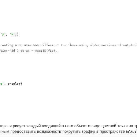
,
'y'
,
'k'
])
creating a 3D axes was different. For those using older versions of matplot
ction='3d') to ax = Axes3D(fig).
'o'
, c=color)
еры и рисует каждый входящий в него объект в виде цветной точки на 
чным предоставить возможность покрутить график в пространстве (
plt.s