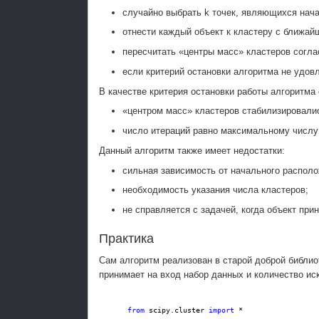
случайно выбрать k точек, являющихся нач
отнести каждый объект к кластеру с ближай
пересчитать «центры масс» кластеров согла
если критерий остановки алгоритма не удовле
В качестве критерия остановки работы алгоритма
«центром масс» кластеров стабилизировалис
число итераций равно максимальному числу
Данный алгоритм также имеет недостатки:
сильная зависимость от начального располо
необходимость указания числа кластеров;
не справляется с задачей, когда объект при
Практика
Сам алгоритм реализован в старой доброй библи
принимает на вход набор данных и количество и
from
scipy.cluster
import
*