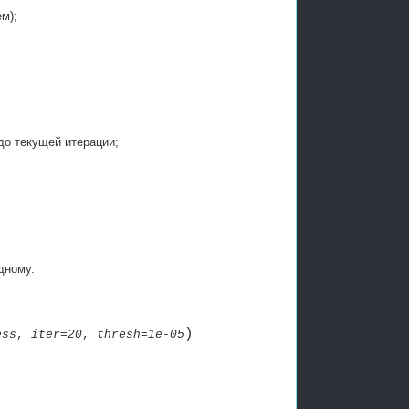
м);
до текущей итерации;
дному.
)
ess
,
iter=20
,
thresh=1e-05