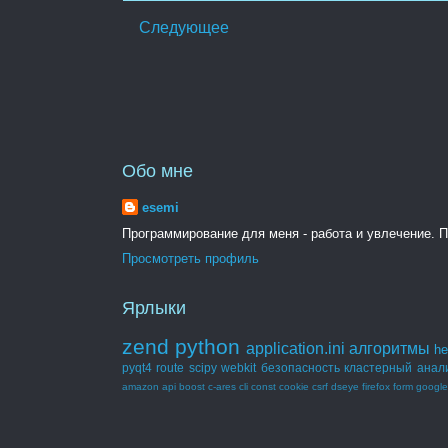
Следующее
Обо мне
esemi
Программирование для меня - работа и увлечение. По
Просмотреть профиль
Ярлыки
zend
python
application.ini
алгоритмы
he
pyqt4
route
scipy
webkit
безопасность
кластерный анал
amazon
api
boost
c-ares
cli
const
cookie
csrf
dseye
firefox
form
google