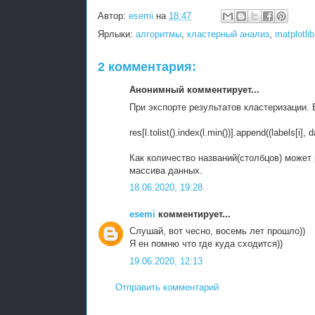
Автор:
esemi
на
18:47
Ярлыки:
алгоритмы
,
кластерный анализ
,
matplotlib
2 комментария:
Анонимный комментирует...
При экспорте результатов кластеризации. 
res[l.tolist().index(l.min())].append((labels[i], da
Как количество названий(столбцов) может
массива данных.
18.06.2020, 19:28
esemi
комментирует...
Слушай, вот чесно, восемь лет прошло))
Я ен помню что где куда сходится))
19.06.2020, 12:13
Отправить комментарий