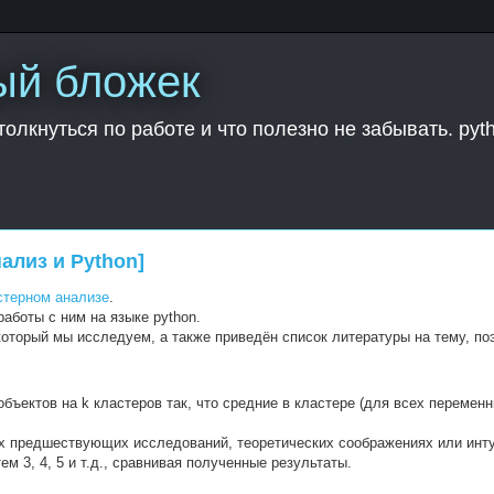
ый бложек
толкнуться по работе и что полезно не забывать. pyt
ализ и Python]
стерном анализе
.
аботы с ним на языке python.
оторый мы исследуем, а также приведён список литературы на тему, по
бъектов на k кластеров так, что средние в кластере (для всех перемен
ах предшествующих исследований, теоретических соображениях или инт
ем 3, 4, 5 и т.д., сравнивая полученные результаты.