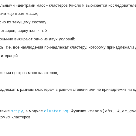
альными «центрами масс» кластеров (число k выбирается исследователе
шим «центром масс»;
сно их текущему составу;
творен, вернуться к п. 2.
 обычно выбирают одно из двух условий:
ь, т.е. все наблюдения принадлежат кластеру, которому принадлежали 
 итераций.
жения центров масс кластеров;
надлежит к разным кластерам в равной степени или не принадлежит ни о
(
отечке
, в модуле
. Функция
scipy
cluster.vq
kmeans
obs
,
k_or_gu
скомых кластеров.