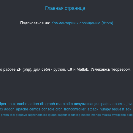
Главная страница
Подписаться на:
Комментарии к сообщению (Atom)
 работе ZF (php), для себя - python, C# и Matlab. Увлекаюсь теорвером
lper
linux
cache
action
db
graph
matplotlib
визуализация
графы
советы
java
из
addon
apache
centos
console
cron
froncontroller
jetpack
numpy
request
sdk
graph-tool
graphviz
highcharts
icq
igraph
imghdr
libcurl
log
marble
mongo
mozilla
mysql
php
plug