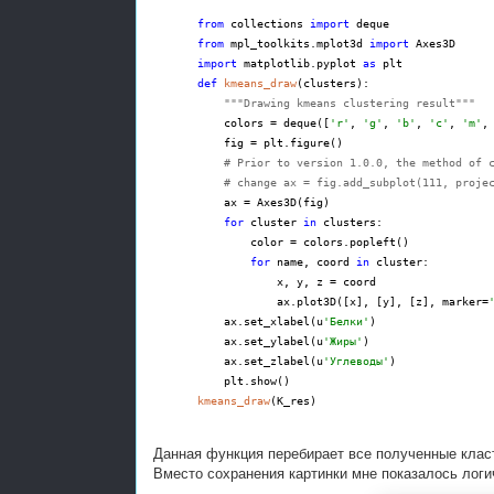
from
collections
import
deque
from
mpl_toolkits.mplot3d
import
Axes3D
import
matplotlib.pyplot
as
plt
def
kmeans_draw
(clusters):
"""Drawing kmeans clustering result"""
colors = deque([
'r'
,
'g'
,
'b'
,
'c'
,
'm'
fig = plt.figure()
# Prior to version 1.0.0, the method of 
# change ax = fig.add_subplot(111, proje
ax = Axes3D(fig)
for
cluster
in
clusters:
color = colors.popleft()
for
name, coord
in
cluster:
x, y, z = coord
ax.plot3D([x], [y], [z], marker=
ax.set_xlabel(u
'Белки'
)
ax.set_ylabel(u
'Жиры'
)
ax.set_zlabel(u
'Углеводы'
)
plt.show()
kmeans_draw
(K_res)
Данная функция перебирает все полученные класт
Вместо сохранения картинки мне показалось логи