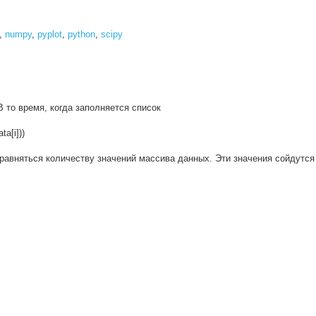
,
numpy
,
pyplot
,
python
,
scipy
В то время, когда заполняется список
ta[i]))
 равняться количеству значений массива данных. Эти значения сойдутся