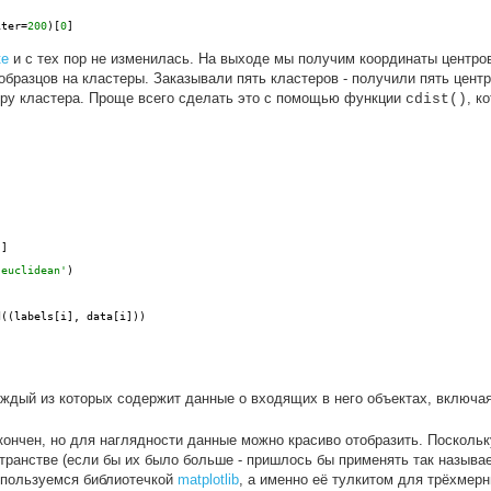
iter=
200
)[
0
]
ке
и с тех пор не изменилась. На выходе мы получим координаты центров 
разцов на кластеры. Заказывали пять кластеров - получили пять цент
тру кластера. Проще всего сделать это с помощью функции
, к
cdist()
)]
'euclidean'
)
d((labels[i], data[i]))
)
аждый из которых содержит данные о входящих в него объектах, включая
кончен, но для наглядности данные можно красиво отобразить. Поскольк
странстве (если бы их было больше - пришлось бы применять так назыв
оспользуемся библиотечкой
matplotlib
, а именно её тулкитом для трёхмер